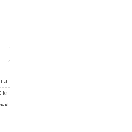
1
st
9
kr
ånad