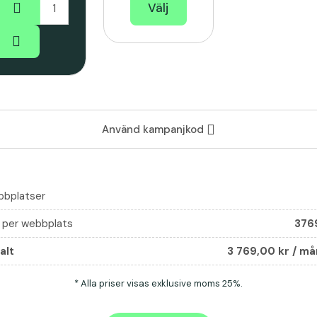
Välj
Använd kampanjkod
bplatser
s per webbplats
376
alt
3 769,00
kr / m
* Alla priser visas exklusive moms 25%.