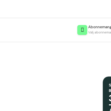
Abonneman
Välj abonnem
S
B