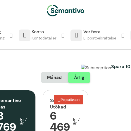
g
Konto
Verifiera
ang
Kontodetaljer
E-postbekräftelse
Spara 1
Månad
Årlig
Populärast
emantivo
Semantivo
as
Utökad
3
6
kr
/
kr
/
769
469
år
år